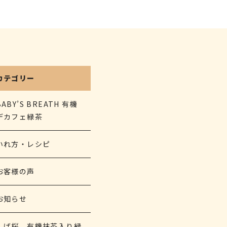
カテゴリー
BABY’S BREATH 有機
デカフェ緑茶
いれ方・レシピ
お客様の声
お知らせ
しば桜 有機抹茶入り緑