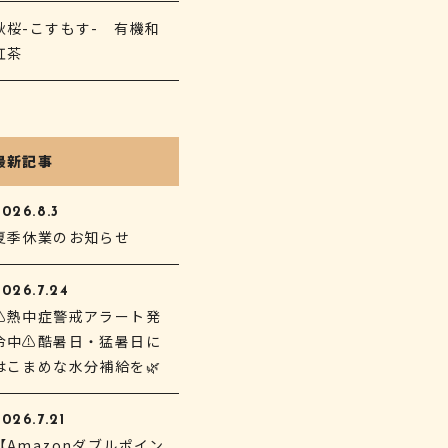
秋桜-こすもす- 有機和
紅茶
最新記事
2026.8.3
夏季休業のお知らせ
2026.7.24
⚠熱中症警戒アラート発
令中⚠酷暑日・猛暑日に
はこまめな水分補給を🌿
026.7.21
【Amazonダブルポイン