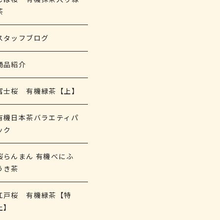
茶
スタッフブログ
商品紹介
富士桜 有機緑茶【上】
有機日本茶バラエティパ
ック
桜らんまん 有機べにふ
うき茶
江戸桜 有機緑茶【特
上】