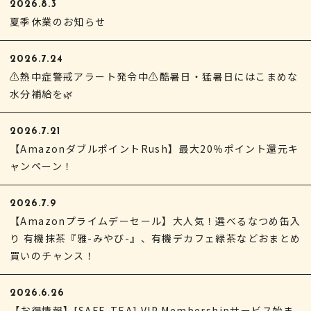
2026.8.3
夏季休業のお知らせ
2026.7.24
⚠熱中症警戒アラート発令中⚠酷暑日・猛暑日にはこまめな
水分補給を🌿
2026.7.21
【AmazonダブルポイントRush】最大20％ポイント還元キ
ャンペーン！
2026.7.9
【Amazonプライムデーセール】大人気！選べるなつめ缶入
り 有機抹茶『雅-みやび-』、有機デカフェ緑茶などおまとめ
買いのチャンス！
2026.6.26
【お得情報】[SAFE-TEA] VIP Membershipサービス始ま