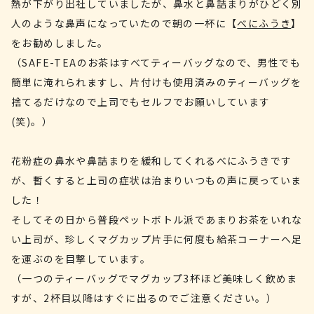
熱が下がり出社していましたが、鼻水と鼻詰まりがひどく別
人のような鼻声になっていたので朝の一杯に【
べにふうき
】
をお勧めしました。
（SAFE-TEAのお茶はすべてティーバッグなので、男性でも
簡単に淹れられますし、片付けも使用済みのティーバッグを
捨てるだけなので上司でもセルフでお願いしています
(笑)。）
花粉症の鼻水や鼻詰まりを緩和してくれるべにふうきです
が、暫くすると上司の症状は治まりいつもの声に戻っていま
した！
そしてその日から普段ペットボトル派であまりお茶をいれな
い上司が、珍しくマグカップ片手に何度も給茶コーナーへ足
を運ぶのを目撃しています。
（一つのティーバッグでマグカップ3杯ほど美味しく飲めま
すが、2杯目以降はすぐに出るのでご注意ください。）