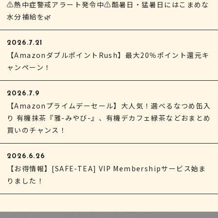
⚠熱中症警戒アラート発令中⚠酷暑日・猛暑日にはこまめな
水分補給を🌿
2026.7.21
【AmazonダブルポイントRush】最大20％ポイント還元キ
ャンペーン！
2026.7.9
【Amazonプライムデーセール】大人気！選べるなつめ缶入
り 有機抹茶『雅-みやび-』、有機デカフェ緑茶などおまとめ
買いのチャンス！
2026.6.26
【お得情報】[SAFE-TEA] VIP Membershipサービス始ま
りました！