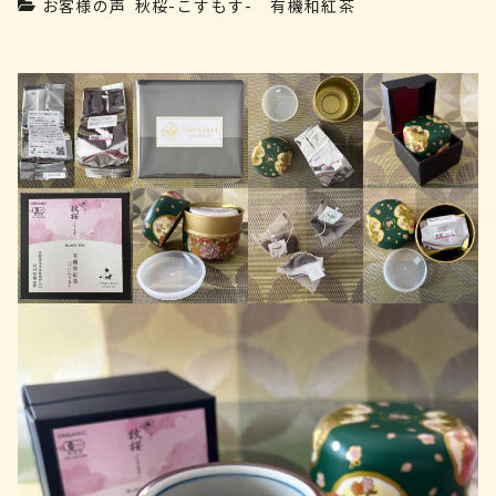
お客様の声
秋桜-こすもす- 有機和紅茶