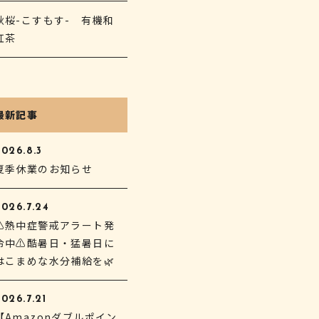
秋桜-こすもす- 有機和
紅茶
最新記事
2026.8.3
夏季休業のお知らせ
2026.7.24
⚠熱中症警戒アラート発
令中⚠酷暑日・猛暑日に
はこまめな水分補給を🌿
026.7.21
【Amazonダブルポイン