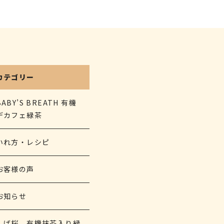
カテゴリー
BABY’S BREATH 有機
デカフェ緑茶
いれ方・レシピ
お客様の声
お知らせ
しば桜 有機抹茶入り緑