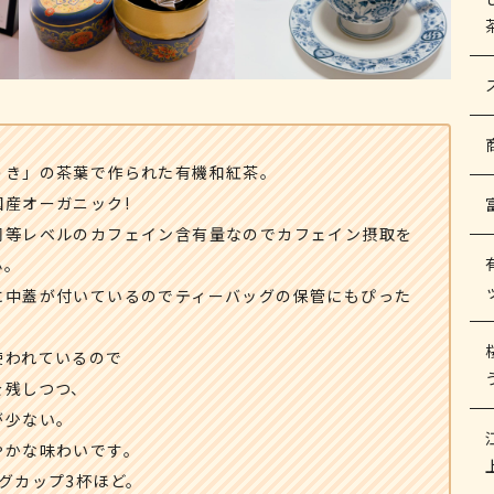
うき」の茶葉で作られた有機和紅茶。
産オーガニック!
同等レベルのカフェイン含有量なのでカフェイン摂取を
心。
に中蓋が付いているのでティーバッグの保管にもぴった
使われているので
を残しつつ、
が少ない。
やかな味わいです。
グカップ3杯ほど。