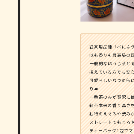
紅茶用品種「べにふ
味も香りも最高級の国
一般的なほうじ茶と
控えている方でも安
可愛らしいなつめ缶
り🫖
一番茶のみが贅沢に
紅茶本来の香り高さ
独特のえぐみや渋み
ストレートでもまろ
ティーバッグ1包でマ