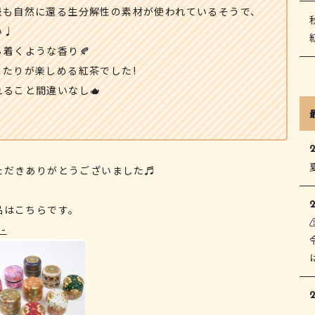
紐も自然に還る生分解性の素材が使われているそうで、
い♩
着くような香り🍂
当たりが楽しめる紅茶でした!
ること間違いなし🫖
ただきありがとうございました♬
品はこちらです。
-
2