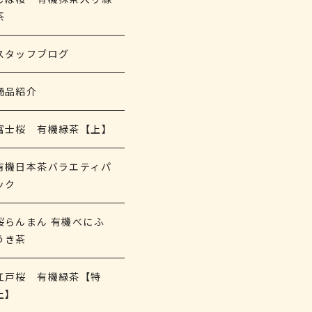
茶
スタッフブログ
商品紹介
富士桜 有機緑茶【上】
有機日本茶バラエティパ
ック
桜らんまん 有機べにふ
うき茶
江戸桜 有機緑茶【特
上】