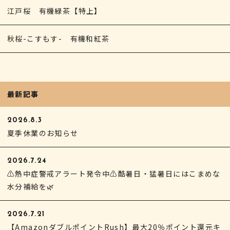
江戸桜 有機緑茶【特上】
秋桜-こすもす- 有機和紅茶
最新記事
2026.8.3
夏季休業のお知らせ
2026.7.24
⚠熱中症警戒アラート発令中⚠酷暑日・猛暑日にはこまめな
水分補給を🌿
2026.7.21
【AmazonダブルポイントRush】最大20％ポイント還元キ