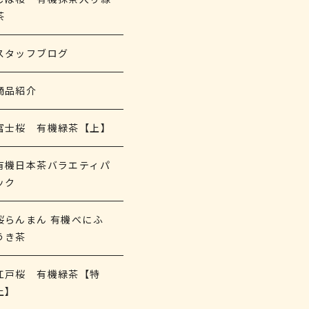
茶
スタッフブログ
商品紹介
富士桜 有機緑茶【上】
有機日本茶バラエティパ
ック
桜らんまん 有機べにふ
うき茶
江戸桜 有機緑茶【特
上】