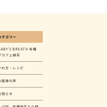
カテゴリー
BABY’S BREATH 有機
デカフェ緑茶
いれ方・レシピ
お客様の声
お知らせ
しば桜 有機抹茶入り緑