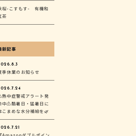
秋桜-こすもす- 有機和
紅茶
最新記事
2026.8.3
夏季休業のお知らせ
2026.7.24
⚠熱中症警戒アラート発
令中⚠酷暑日・猛暑日に
はこまめな水分補給を🌿
026.7.21
【Amazonダブルポイン