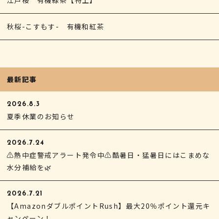
江戸桜 有機緑茶【特上】
秋桜-こすもす- 有機和紅茶
最新記事
2026.8.3
夏季休業のお知らせ
2026.7.24
⚠熱中症警戒アラート発令中⚠酷暑日・猛暑日にはこまめな
水分補給を🌿
2026.7.21
【AmazonダブルポイントRush】最大20％ポイント還元キ
ャンペーン！